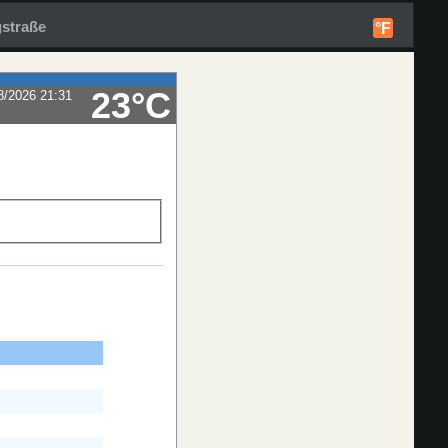
straße
°F