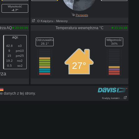
Wysokość
-4.7°
Perseids
O Księżycu
- Meteory
trza AQ
Temperatura wewnętrzna °C
20:00:00
21:24:48
AQI
:
Odczuwalna
Wilgotność
26.1°
34%
42.8
o3
9
pm10
15
pm25
19.2
no2
27°
0.5
so2
rza
 danych z tej strony.
Kredyty, kontakt i . . .