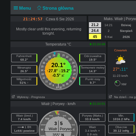
Menu
Strona główna
21:24:57
Maks. Wiatr | Poryw
Czwa 6 Sie 2026
21.2
14:21
Dzisiaj
Mostly clear until this evening, returning
24.4
2
Sierpień
tonight.
45
5 Kwi
2026
Temperatura °C
21:24:48
Czwartek
20
19
21
Fahrenheit
Odczuwalna
18
22
68.2°
19.5°
17
23
16
20.1°
24
15
25
Wewnątrz
Termometr mokry
27°
11°
↓
↑
27.8°
↓
19.2°
14
26
26.5°
14.3°
13
27
-0.5°
11-23 km/h
12
28
Wilgotność
Punkt rosy
11
29
51% ↑
9.7°
10
30
NW
|
9
31
8
32
-
Wykresy
- Prognoza
Na dzień
- na 
Wiatr | Porywy - km/h
21:24:51
N
Wiatr (śred.)
Porywy (Maks.)
Min.
NNW
NNE
7.4 km/h
NW
NE
33.8 km/h
1016.2 hPa
3
5
WNW
ENE
1 Bft
Wiatr
Obecnie
Wiatr
Porywy
W
E
Lekki powiew
3.4 km/h =
30.12 inHg
0.9 m/s
355°
N
WSW
ESE