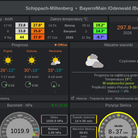
Schippach-Miltenberg • Bayern/Main /Odenwald /B
y - km/h
Zakres temperatury °C
33.8
27.8°
19.2°
17:01
14:51
Dzisiaj
05:11
297.8
mm
33.8
35.6°
14.3°
6
4
Sierpień
2
2026
44
37.9°
-9.7°
9 Sty
27 Cze
2026
11 Sty
Prognoza
Aktualne warunki
Offline
Piątek
Sobota
Niedziela
Częściowe 
26°
12°
30°
16°
33°
18°
↓
↓
↓
Prognoza na najbliższą godzi
7-17 km/h
8-18 km/h
8-18 km/h
Temperatura
19
°C
W większości jasne
ESE
ENE
S
Prędkość wiatru-Porywy
9-20
Deszcz
0%
-
-
-
godziną
Historia
- Trzęsienia ziemi
- Wyładowania a
Barometr - hPa
Pozycja Słońca
21:24:48
1000
11
13
Maks.
Światło dzienne
10
14
997
1003
994
1006
1020.0 hPa
14 h 56 min
09
15
991
1009
08
16
988
1012
około
07
17
985
1015
Rośnie ↑
Wschód Słońca
1019.9
8
37
06
18
982
1018
1.00 hPa
06:01
h
min
05
19
Jutro
979
1021
do wschodu