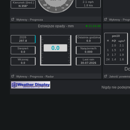
2.1 mph
Kierunek (śred.)
SW
SE
1.8 kts
N 358°
SSW
SSE
S
Wykresy
- Prognoza
Wykresy
- Prog
Dzisiejsze opady - mm
21:24:48
pm10
2026
Ostatnia godzina
297.8
0.0
H
AQI
3
ug/m
2.0
2.1
0.0
Sierpień
Natężenie/h
1
1.5
1.7
0.0
0.000
3
1.7
1.9
Wczoraj
Last rain
24
1.4
1.6
0.0
30-07-2026
Do
Wykresy
- Prognoza
- Radar
Jakość powietr
Nigdy nie podejmu