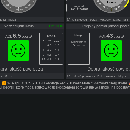
04
20
976
1024
Słońca
03
21
973
1027
Azymut
|
02
22
970
1030
302.4° WNW
01
23
964
1036
noza
- Mapa
O Księżycu
- Zorza
- Meteory
- Mapa
- ISS
Nasz czujnik Davis
Oficjalny pomiar jakości powie
21:00:00
6.5
43
Stacja
:
pm2.5
AQI:
epa
AQI:
epa
H
AQI
3
ug/m
Michelstadt
6.5
1.6
Germany
1
4.7
1.1
3
5.6
1.4
24
4.9
1.2
bra jakość powietrza
Dobra jakość powiet
za
- Mapa
Jakość powietrza
- Pełen rozmiar
- Mapa
!
WD-api 10.37S - Davis Vantage Pro - Bayern/Main /Odenwald /Bergstraße
j decyzji, które mogą skutkować uszkodzeniem zdrowia lub własności na podstawie