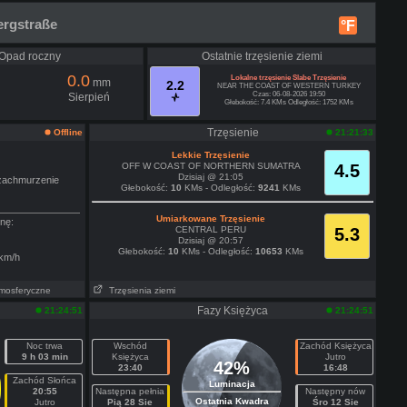
ergstraße
°F
Opad roczny
Ostatnie trzęsienie ziemi
0.0
Lokalne trzęsienie Slabe Trzęsienie
mm
2.2
NEAR THE COAST OF WESTERN TURKEY
Czas: 06-08-2026 19:50
Sierpień
Głebokość: 7.4 KMs Odległość: 1752 KMs
Trzęsienie
Offline
21:21:33
Lekkie Trzęsienie
OFF W COAST OF NORTHERN SUMATRA
4.5
Dzisiaj @ 21:05
zachmurzenie
Głebokość:
10
KMs - Odległość:
9241
KMs
Umiarkowane Trzęsienie
nę:
CENTRAL PERU
5.3
Dzisiaj @ 20:57
Głebokość:
10
KMs - Odległość:
10653
KMs
km/h
tmosferyczne
Trzęsienia ziemi
Fazy Księżyca
21:24:51
21:24:51
Noc trwa
Wschód
Zachód Księżyca
9 h 03 min
Księżyca
Jutro
42%
23:40
16:48
Zachód Słońca
Luminacja
20:55
Następna pełnia
Następny nów
Ostatnia Kwadra
Jutro
Pią 28 Sie
Śro 12 Sie