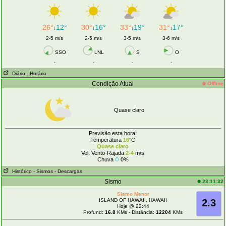
26°
12°
30°
16°
33°
19°
31°
17°
↓
↓
↓
↓
2-5 m/s
2-5 m/s
3-5 m/s
3-6 m/s
SSO
LNL
S
O
-
-
-
-
Diário
- Horário
Condição Atual
Offline
Quase claro
Previsão esta hora:
Temperatura
16
°C
Quase claro
Vel. Vento-Rajada
2-4
m/s
Chuva
0%
Histórico
- Sismos
- Descargas
Sismo
23:11:32
Sismo Menor
ISLAND OF HAWAII, HAWAII
2.3
Hoje @ 22:44
Profund:
16.8
KMs - Distância:
12204
KMs