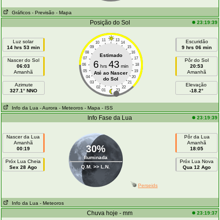
Gráficos
- Previsão
- Mapa
Posição do Sol
23:19:39
11
13
Luz solar
Escuridão
10
14
14 hrs 53 min
09
15
9 hrs 06 min
08
16
Estimado
07
17
Nascer do Sol
Pôr do Sol
6
43
06
18
06:03
hrs
min
20:53
05
19
Amanhã
Amanhã
Até ao Nascer
04
20
do Sol
03
21
Azimute
Elevação
02
22
327.1° NNO
01
23
-18.2°
Info da Lua
- Aurora
- Meteoros
- Mapa
- ISS
Info Fase da Lua
23:19:39
Nascer da Lua
Pôr da Lua
Amanhã
Amanhã
30%
00:19
18:05
Iluminada
Próx Lua Cheia
Próx Lua Nova
Q.M. >> L.N.
Sex 28 Ago
Qua 12 Ago
Perseids
Info da Lua
- Meteoros
Chuva hoje - mm
23:19:37