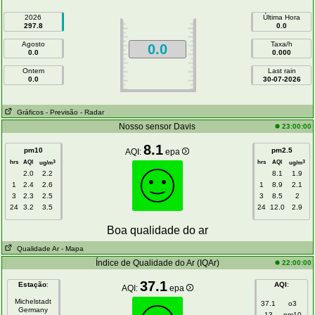
2026
Última Hora
297.8
0.0
Agosto
Taxa/h
0.0
0.0
0.000
Ontem
Last rain
0.0
30-07-2026
Gráficos
- Previsão
- Radar
Nosso sensor Davis
23:00:00
8.1
pm10
pm2.5
AQI:
epa
hrs
AQI
hrs
AQI
3
3
ug/m
ug/m
2.0
2.2
8.1
1.9
1
2.4
2.6
1
8.9
2.1
3
2.3
2.5
3
8.5
2
24
3.2
3.5
24
12.0
2.9
Boa qualidade do ar
Qualidade Ar
- Mapa
Índice de Qualidade do Ar (IQAr)
22:00:00
37.1
Estação
:
AQI
:
AQI:
epa
Michelstadt
37.1
o3
Germany
13
pm10