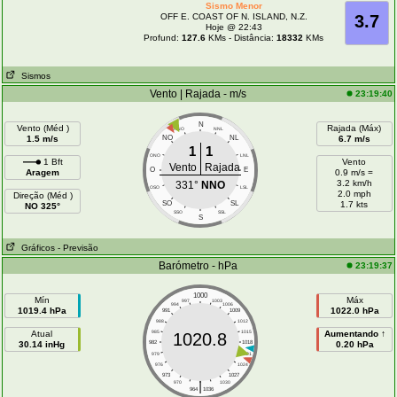
Sismo Menor
OFF E. COAST OF N. ISLAND, N.Z.
3.7
Hoje @ 22:43
Profund:
127.6
KMs - Distância:
18332
KMs
Sismos
Vento | Rajada - m/s
23:19:40
N
Vento (Méd )
Rajada (Máx)
NNO
NNL
1.5 m/s
NO
NL
6.7 m/s
1
1
ONO
LNL
1 Bft
Vento
Vento
Rajada
O
E
Aragem
0.9 m/s =
3.2 km/h
331°
NNO
OSO
LSL
2.0 mph
Direção (Méd )
SO
SL
1.7 kts
NO 325°
SSO
SSL
S
Gráficos
- Previsão
Barómetro - hPa
23:19:37
1000
Mín
Máx
997
1003
994
1006
1019.4 hPa
1022.0 hPa
991
1009
988
1012
Atual
985
1015
Aumentando ↑
1020.8
30.14 inHg
982
1018
0.20 hPa
979
1021
976
1024
973
1027
|
970
1030
964
1036