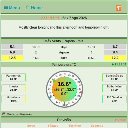
Menu
Home
°F
23:19:44
Sex 7 Ago 2026
Mostly clear tonight and this afternoon and tomorrow night.
Máx Vento | Rajada - m/s
5.1
6.7
13:21
Hoje
19:11
6.8
9.4
2
Agosto
6
12.5
12.2
5 Abr
2026
9 Jan
Temperatura °C
23:19:37
20
19
21
Fahrenheit
Sensação de
18
22
61.9°
15.8°
17
23
16
16.6°
24
15
25
Interior
Bolbo Húm.
↑
26.7°
↓
12.0°
14
26
24.8°
12.3°
13
27
0.0°
12
28
Humidade
Ptº Orvalho
11
29
55%
7.5°
10
30
|
9
31
8
32
Gráficos
- Previsão
Previsão
Offline
Sexta
Sábado
Domingo
Segunda