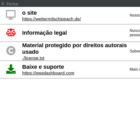
X
Fechar
o site
Nosso 
https://wettermilschippach.de/
Nunca
Informação legal
pesso
Material protegido por direitos autorais
usado
Sobre
./license.txt
Baixe e suporte
Mais 
https://pwsdashboard.com