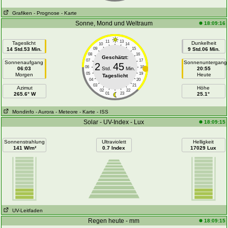
Grafiken
- Prognose
- Karte
Sonne, Mond und Weltraum
18:09:16
11
13
Tageslicht
Dunkelheit
10
14
14 Std.53 Min.
09
15
9 Std.06 Min.
08
16
Geschätzt:
07
17
Sonnenaufgang
Sonnenuntergang
2
45
06
18
06:03
Std.
Min.
20:55
05
19
Morgen
Heute
Tageslicht
04
20
03
21
Azimut
Höhe
02
22
265.6° W
01
23
25.1°
Mondinfo
- Aurora
- Meteore
- Karte
- ISS
Solar - UV-Index - Lux
18:09:15
Sonnenstrahlung
Ultraviolett
Helligkeit
141 W/m²
0.7 Index
17029 Lux
UV-Leitfaden
Regen heute - mm
18:09:15