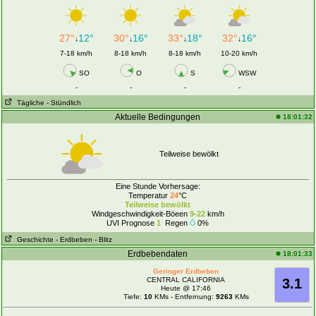
27°
12°
30°
16°
33°
18°
32°
16°
↓
↓
↓
↓
7-18 km/h
8-18 km/h
8-18 km/h
10-20 km/h
SO
O
S
WSW
-
-
-
-
Tägliche
- Stündlich
Aktuelle Bedingungen
18:01:32
Teilweise bewölkt
Eine Stunde Vorhersage:
Temperatur
24
°C
Teilweise bewölkt
Windgeschwindigkeit-Böeen
9-22
km/h
UVI Prognose
1
Regen
0%
Geschichte
- Erdbeben
- Blitz
Erdbebendaten
18:01:33
Geringer Erdbeben
CENTRAL CALIFORNIA
3.1
Heute @ 17:46
Tiefe:
10
KMs - Entfernung:
9263
KMs