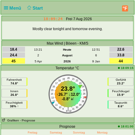
Menü
Start
°F
18:09:24
Frei 7 Aug 2026
Mostly clear tonight and tomorrow evening.
Max Wind | Böeen - KM/S
18.4
22.6
13:21
Heute
12:51
24.4
33.8
2
August
6
45
44
5 Apr
2026
9 Jan
Temperatur °C
18:09:15
20
19
21
Fahrenheit
Gefühlt
18
22
74.8°
23.2°
17
23
16
23.8°
24
15
25
Innen
Feuchtkugel
↑
26.7°
↓
12.0°
14
26
26.8°
15.9°
13
27
-0.8°
12
28
Feuchtigkeit
Taupunkt
11
29
38% ↑
8.6°
10
30
|
9
31
8
32
Grafiken
- Prognose
Prognose
18:01:00
Freitag
Samstag
Sonntag
Montag