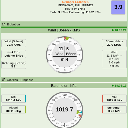
Geringer Erdbeben
MINDANAO, PHILIPPINES
3.9
Heute @ 17:46
Tiefe:
3
KMs - Entfernung:
11402
KMs
Erdbeben
Wind | Böeen - KM/S
18:09:21
N
Wind (Schnitt)
Böeen (Max)
NNW
NNO
20.4 KM/S
NW
NO
22.6 KM/S
11
5
WNW
ONO
2 Bft
Wind
Wind
Böeen
W
E
Leichte Brise
11.2 km/h =
3.1 m/s
9°
N
WSW
OSO
7.0 mph
Richtung (Schnitt)
SW
SO
6.0 kts
N 2°
SSW
SSO
S
Grafiken
- Prognose
Barometer - hPa
18:09:15
1000
Min
Max
997
1003
994
1006
1019.4 hPa
1022.0 hPa
991
1009
988
1012
Aktuell
985
1015
steigend ↑
1019.7
30.11 inHg
982
1018
0.20 hPa
979
1021
976
1024
973
1027
|
970
1030
964
1036