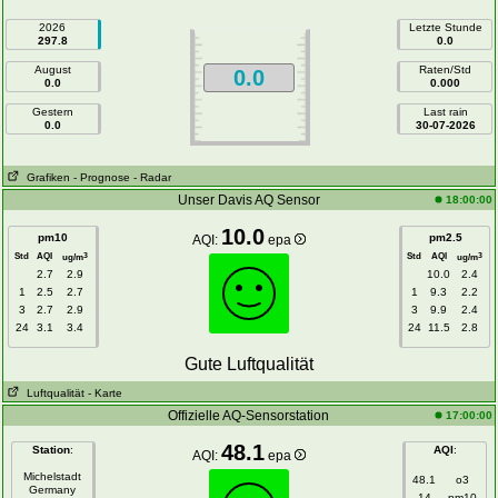
2026
Letzte Stunde
297.8
0.0
August
Raten/Std
0.0
0.0
0.000
Gestern
Last rain
0.0
30-07-2026
Grafiken
- Prognose
- Radar
Unser Davis AQ Sensor
18:00:00
10.0
pm10
pm2.5
AQI:
epa
Std
AQI
Std
AQI
3
3
ug/m
ug/m
2.7
2.9
10.0
2.4
1
2.5
2.7
1
9.3
2.2
3
2.7
2.9
3
9.9
2.4
24
3.1
3.4
24
11.5
2.8
Gute Luftqualität
Luftqualität
- Karte
Offizielle AQ-Sensorstation
17:00:00
48.1
Station
:
AQI
:
AQI:
epa
Michelstadt
48.1
o3
Germany
14
pm10