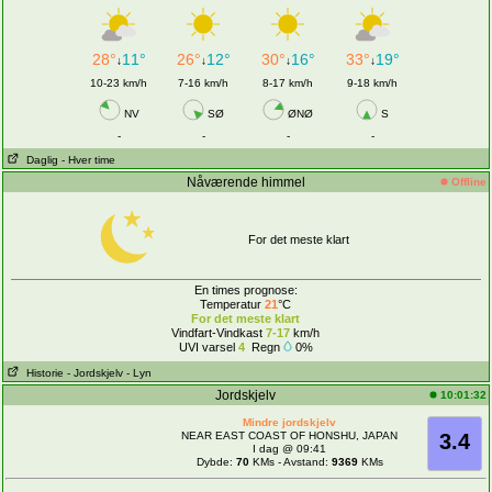
28°
11°
26°
12°
30°
16°
33°
19°
↓
↓
↓
↓
10-23 km/h
7-16 km/h
8-17 km/h
9-18 km/h
NV
SØ
ØNØ
S
-
-
-
-
Daglig
- Hver time
Nåværende himmel
Offline
For det meste klart
En times prognose:
Temperatur
21
°C
For det meste klart
Vindfart-Vindkast
7-17
km/h
UVI varsel
4
Regn
0%
Historie
- Jordskjelv
- Lyn
Jordskjelv
10:01:32
Mindre jordskjelv
NEAR EAST COAST OF HONSHU, JAPAN
3.4
I dag @ 09:41
Dybde:
70
KMs - Avstand:
9369
KMs