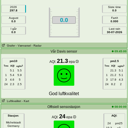
2026
Siste time
297.8
0.0
August
Fart/t
0.0
0.0
0.000
I går
Last rain
0.0
30-07-2026
Grafer
- Værvarsel
- Radar
Vår Davis sensor
09:45:00
21.3
pm10
pm2.5
AQI:
epa
Tms
AQI
Tms
AQI
3
3
ug/m
ug/m
5.1
5.5
21.3
5.1
1
5.4
5.9
1
21.2
5.1
3
4.6
5
3
17.9
4.3
24
2.3
2.5
24
8.2
2
God luftkvalitet
Luftkvalitet
- Kart
Offisiell sensostasjon
08:00:00
24
Stasjon
:
AQI
:
AQI:
epa
Michelstadt
24
pm25
Germany
19.3
o3