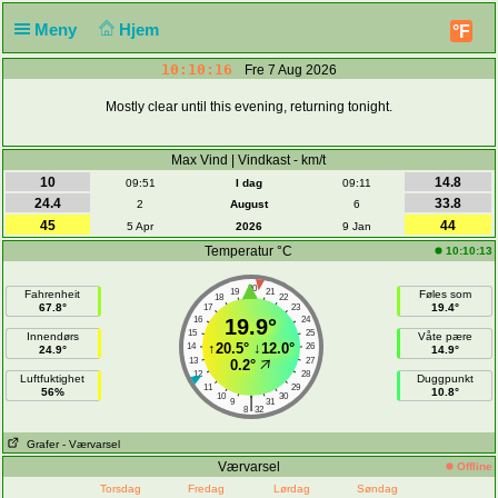
Meny
Hjem
°F
10:10:16
Fre 7 Aug 2026
Mostly clear until this evening, returning tonight.
Max Vind | Vindkast - km/t
10
14.8
09:51
I dag
09:11
24.4
33.8
2
August
6
45
44
5 Apr
2026
9 Jan
Temperatur °C
10:10:13
20
19
21
Fahrenheit
Føles som
18
22
67.8°
19.4°
17
23
16
19.9°
24
15
25
Innendørs
Våte pære
↑
20.5°
↓
12.0°
14
26
24.9°
14.9°
13
27
0.2°
12
28
Luftfuktighet
Duggpunkt
11
29
56%
10.8°
10
30
|
9
31
8
32
Grafer
- Værvarsel
Værvarsel
Offline
Torsdag
Fredag
Lørdag
Søndag