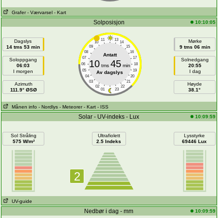
Grafer
- Værvarsel
- Kart
Solposisjon
10:10:05
11
13
Dagslys
Mørke
10
14
14 tms 53 min
09
15
9 tms 06 min
08
16
Antatt
07
17
Soloppgang
Solnedgang
10
45
06
18
06:03
tms
min
20:55
05
19
I morgen
I dag
Av dagslys
04
20
03
21
Azimuth
Høyde
02
22
111.9° ØSØ
01
23
38.1°
Månen info
- Nordlys
- Meteorer
- Kart
- ISS
Solar - UV-indeks - Lux
10:09:59
Sol Stråling
Ultrafiolett
Lysstyrke
575 W/m²
2.5 Indeks
69446 Lux
2
UV-guide
Nedbør i dag - mm
10:09:59