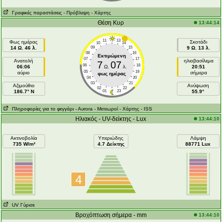
Γραφικές παραστάσεις
- Πρόβλεψη
- Χάρτης
Θέση Κυρ
13:44:14
11
13
Φως ημέρας
Σκοτάδι
10
14
14 Ω. 46 λ.
09
15
9 Ω. 13 λ.
08
16
Εκτιμώμενη
07
17
Ανατολή
ηλιοβασίλεμα
7
07
06
18
06:06
Ω.
λ.
20:51
05
19
αύριο
σήμερα
φως ημέρας
04
20
03
21
Aζιμούθιο
Ανύψωση
02
22
186.7° N
01
23
55.9°
Πληροφορίες για το φεγγάρι
- Αυrora
- Μετεωροί
- Χάρτης
- ISS
Ηλιακός - UV-δείκτης - Lux
13:44:10
Ακτινοβολία
Υπεριώδης
Λάμψη
735 W/m²
4.7 Δείκτης
88771 Lux
4
UV Γύρισε
Βροχόπτωση σήμερα - mm
13:44:10