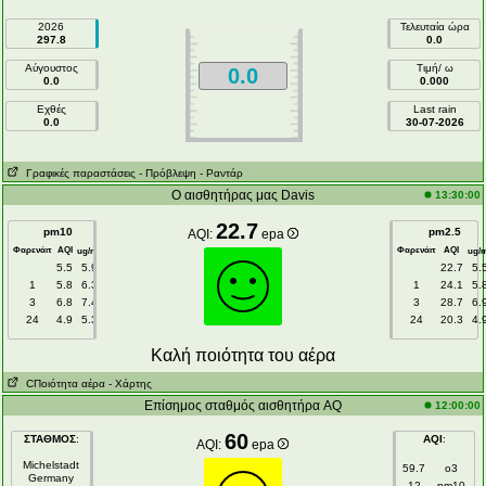
2026
Τελευταία ώρα
297.8
0.0
Αύγουστος
Τιμή/ ω
0.0
0.0
0.000
Εχθές
Last rain
0.0
30-07-2026
Γραφικές παραστάσεις
- Πρόβλεψη
- Ραντάρ
Ο αισθητήρας μας Davis
13:30:00
22.7
pm10
pm2.5
AQI:
epa
Φαρενάιτ
AQI
Φαρενάιτ
AQI
3
ug/m
ug/
5.5
5.9
22.7
5.
1
5.8
6.3
1
24.1
5.
3
6.8
7.4
3
28.7
6.
24
4.9
5.3
24
20.3
4.
Kαλή ποιότητα του αέρα
CΠοιότητα αέρα
- Χάρτης
Επίσημος σταθμός αισθητήρα AQ
12:00:00
60
ΣΤΑΘΜΟΣ
:
AQI
:
AQI:
epa
Michelstadt
59.7
o3
Germany
12
pm10