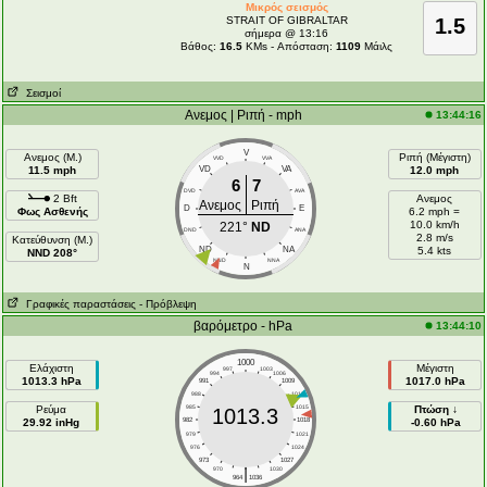
Μικρός σεισμός
STRAIT OF GIBRALTAR
1.5
σήμερα @ 13:16
Βάθος:
16.5
KMs - Απόσταση:
1109
Μάιλς
Σεισμοί
Ανεμος | Ριπή - mph
13:44:16
V
Ανεμος (Μ.)
Ριπή (Μέγιστη)
VVD
VVA
11.5 mph
VD
VA
12.0 mph
6
7
DVD
AVA
2 Bft
Ανεμος
Ανεμος
Ριπή
D
E
Φως Ασθενής
6.2 mph =
10.0 km/h
221°
ND
DND
ANA
2.8 m/s
Κατεύθυνση (Μ.)
ND
NA
5.4 kts
NND 208°
NND
NNA
N
Γραφικές παραστάσεις
- Πρόβλεψη
βαρόμετρο - hPa
13:44:10
1000
Ελάχιστη
Μέγιστη
997
1003
994
1006
1013.3 hPa
1017.0 hPa
991
1009
988
1012
Ρεύμα
985
1015
Πτώση ↓
1013.3
29.92 inHg
982
1018
-0.60 hPa
979
1021
976
1024
973
1027
|
970
1030
964
1036