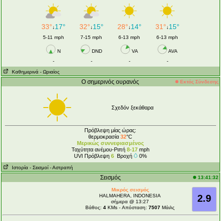
33°
17°
32°
15°
28°
14°
31°
15°
↓
↓
↓
↓
5-11 mph
7-15 mph
6-13 mph
6-13 mph
N
DND
VA
AVA
-
-
-
-
Καθημερινά
- Ωριαίος
Ο σημερινός ουρανός
Εκτός Σύνδεσης
Σχεδόν ξεκάθαρα
Πρόβλεψη μίας ώρας:
θερμοκρασία
32
°C
Μερικώς συννεφιασμένος
Ταχύτητα ανέμου-Ριπή
8-17
mph
UVI Πρόβλεψη
6
Βροχή
0%
Ιστορία
- Σεισμοί
- Αστραπή
Σεισμός
13:41:32
Μικρός σεισμός
HALMAHERA, INDONESIA
2.9
σήμερα @ 13:27
Βάθος:
4
KMs - Απόσταση:
7507
Μάιλς