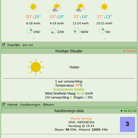
30°
15°
33°
18°
33°
16°
27°
13°
↓
↓
↓
↓
9-18 km/h
9-18 km/h
12-24 km/h
10-21 km/h
ONO
ZZW
WZW
NO
-
-
-
-
Dagelijks
- per uur
Huidige Situatie
Offline
Helder
1 uur verwachting:
Temperatuur
30
°C
Grotendeels helder
Wind Snelheid-Vlaag
11-24
km/h
UV verwachting
4
Regen
0%
Historie
- Aardbevingen
- Bliksem
Aardbevings data
16:51:33
Kleine beving
JAVA, INDONESIA
3
Vandaag @ 16:43
Diepte:
98
KMs - Afstand:
11691
KMs