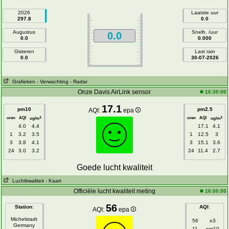
2026
Laatste uur
297.8
0.0
Augustus
Snelh. /uur
0.0
0.0
0.000
Gisteren
Last rain
0.0
30-07-2026
Grafieken
- Verwachting
- Radar
Onze Davis AirLink sensor
16:30:00
17.1
pm10
pm2.5
AQI:
epa
uren
AQI
uren
AQI
3
3
ug/m
ug/m
4.0
4.4
17.1
4.1
1
3.2
3.5
1
12.5
3
3
3.8
4.1
3
15.1
3.6
24
3.0
3.2
24
11.4
2.7
Goede lucht kwaliteit
Luchtkwaliteit
- Kaart
Officiële lucht kwaliteit meting
16:00:00
56
Station
:
AQI
:
AQI:
epa
Michelstadt
56
o3
Germany
11
pm10