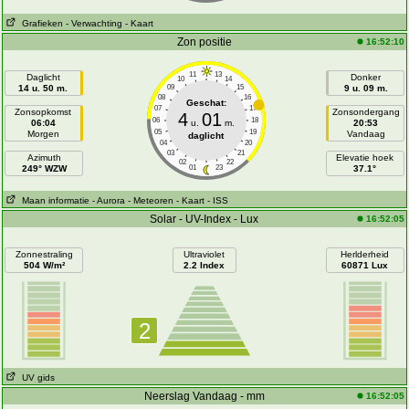
Grafieken
- Verwachting
- Kaart
Zon positie
16:52:10
11
13
Daglicht
Donker
10
14
14 u. 50 m.
09
15
9 u. 09 m.
08
16
Geschat:
07
17
Zonsopkomst
Zonsondergang
4
01
06
18
06:04
u.
m.
20:53
05
19
Morgen
Vandaag
daglicht
04
20
03
21
Azimuth
Elevatie hoek
02
22
249° WZW
01
23
37.1°
Maan informatie
- Aurora
- Meteoren
- Kaart
- ISS
Solar - UV-Index - Lux
16:52:05
Zonnestraling
Ultraviolet
Herlderheid
504 W/m²
2.2 Index
60871 Lux
2
UV gids
Neerslag Vandaag - mm
16:52:05