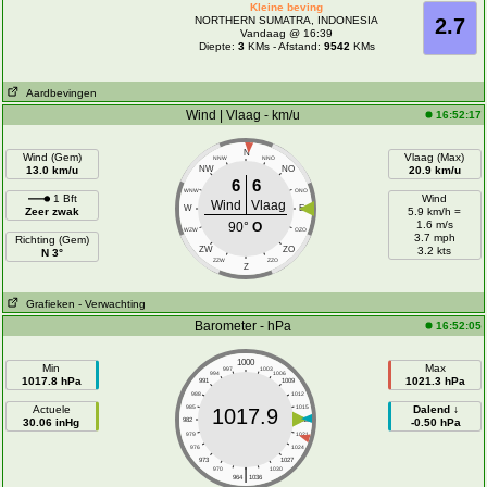
Kleine beving
NORTHERN SUMATRA, INDONESIA
2.7
Vandaag @ 16:39
Diepte:
3
KMs - Afstand:
9542
KMs
Aardbevingen
Wind | Vlaag - km/u
16:52:17
N
Wind (Gem)
Vlaag (Max)
NNW
NNO
13.0 km/u
NW
NO
20.9 km/u
6
6
WNW
ONO
1 Bft
Wind
Wind
Vlaag
W
E
Zeer zwak
5.9 km/h =
1.6 m/s
90°
O
WZW
OZO
3.7 mph
Richting (Gem)
ZW
ZO
3.2 kts
N 3°
ZZW
ZZO
Z
Grafieken
- Verwachting
Barometer - hPa
16:52:05
1000
Min
Max
997
1003
994
1006
1017.8 hPa
1021.3 hPa
991
1009
988
1012
Actuele
985
1015
Dalend ↓
1017.9
30.06 inHg
982
1018
-0.50 hPa
979
1021
976
1024
973
1027
|
970
1030
964
1036