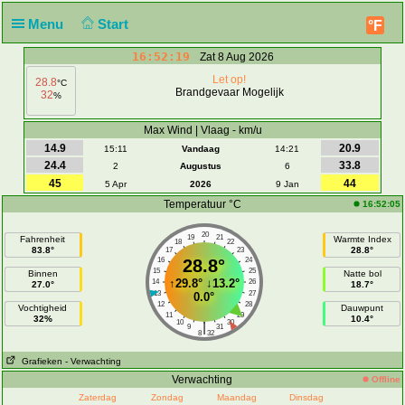
Menu
Start
°F
16:52:19
Zat 8 Aug 2026
Let op!
28.8
°C
Brandgevaar Mogelijk
32
%
Max Wind | Vlaag - km/u
14.9
20.9
15:11
Vandaag
14:21
24.4
33.8
2
Augustus
6
45
44
5 Apr
2026
9 Jan
Temperatuur °C
16:52:05
20
19
21
Fahrenheit
Warmte Index
18
22
83.8°
28.8°
17
23
16
28.8°
24
15
25
Binnen
Natte bol
↑
29.8°
↓
13.2°
14
26
27.0°
18.7°
13
27
0.0°
12
28
Vochtigheid
Dauwpunt
11
29
32%
10.4°
10
30
|
9
31
8
32
Grafieken
- Verwachting
Verwachting
Offline
Zaterdag
Zondag
Maandag
Dinsdag