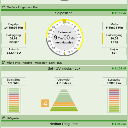
Grafer
- Prognose
- Kort
Solposition
11:56:47
11
13
Dagslys
Mørke
10
14
14 Tim56 Min
09
15
9 Tim03 Min
08
16
Estimeret
07
17
Solopgang
Solnedgang
9
00
06
18
06:01
Tim
Min
20:56
05
19
I morgen
I dag
med dagslys
04
20
03
21
Azimuth
Højde
02
22
142.4° SØ
01
23
52°
Måne info
- Nordlys
- Meteorer
- Kort
- ISS
Sol - UV-Indeks - Lux
11:56:46
Solstråling
Ultraviolet
Lysstyrke
770 W/m²
4.7 Indeks
92998 Lux
4
UV-guide
Nedbør i dag - mm
11:56:46