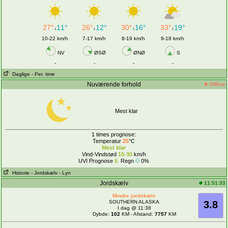
27°
11°
26°
12°
30°
16°
33°
19°
↓
↓
↓
↓
10-22 km/h
7-17 km/h
8-19 km/h
9-18 km/h
NV
ØSØ
ØNØ
S
-
-
-
-
Daglige
- Per. time
Nuværende forhold
Offline
Mest klar
1 times prognose:
Temperatur
25
°C
Mest klar
Vind-Vindstød
15-30
km/h
UVI Prognose
5
Regn
0%
Historie
- Jordskælv
- Lyn
Jordskælv
11:51:33
Mindre jordskælv
SOUTHERN ALASKA
3.8
I dag @ 11:38
Dybde:
102
KM - Afstand:
7757
KM