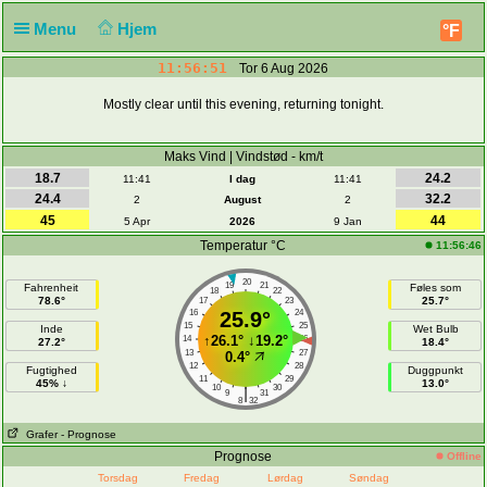
Menu
Hjem
°F
11:56:51
Tor 6 Aug 2026
Mostly clear until this evening, returning tonight.
Maks Vind | Vindstød - km/t
18.7
24.2
11:41
I dag
11:41
24.4
32.2
2
August
2
45
44
5 Apr
2026
9 Jan
Temperatur °C
11:56:46
20
19
21
Fahrenheit
Føles som
18
22
78.6°
25.7°
17
23
16
25.9°
24
15
25
Inde
Wet Bulb
↑
26.1°
↓
19.2°
14
26
27.2°
18.4°
13
27
0.4°
12
28
Fugtighed
Duggpunkt
11
29
45% ↓
13.0°
10
30
|
9
31
8
32
Grafer
- Prognose
Prognose
Offline
Torsdag
Fredag
Lørdag
Søndag