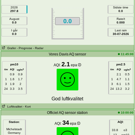
2026
Sidste time
297.8
0.0
August
Rate/t
0.0
0.0
0.000
I går
Last rain
0.0
30-07-2026
Grafer
- Prognose
- Radar
Vores Davis AQ sensor
11:45:00
2.1
pm10
pm2.5
AQI:
epa
tim
AQI
tim
AQI
3
3
ug/m
ug/m
0.9
0.9
2.1
0.5
1
1.6
1.7
1
4.7
1.1
3
1.9
2
3
6.1
1.5
24
3.3
3.5
24
13.2
3.2
God luftkvalitet
Luftkvalitet
- Kort
Officiel AQ sensor station
10:00:00
34
Station
:
AQI
:
AQI:
epa
Michelstadt
33.8
o3
Germany
12
pm10