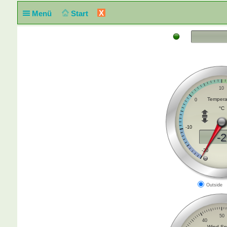
X
Menü
Start