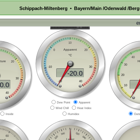
Schippach-Miltenberg • Bayern/Main /Odenwald /Berg