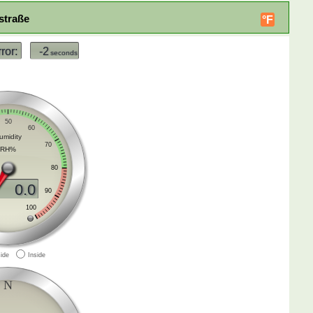
straße
°F