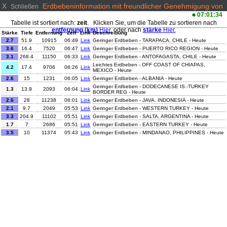
X
Erdbebeninformation mit freundlicher Genehmigung von
Schließen
www.emsc-csem.org/
07:01:34
Tabelle ist sortiert nach:
zeit
. Klicken Sie, um die Tabelle zu sortieren nach
entfernung (km)
Hier.
oder nach
stärke
Hier.
Stärke
Tiefe
Entfernung
Zeit
Link
Beschreibung
2.7
51.9
10915
06:49
Link
Geringer Erdbeben - TARAPACA, CHILE - Heute
3.6
16.4
7520
06:47
Link
Geringer Erdbeben - PUERTO RICO REGION - Heute
3.1
268.4
11150
06:33
Link
Geringer Erdbeben - ANTOFAGASTA, CHILE - Heute
Leichtes Erdbeben - OFF COAST OF CHIAPAS,
4.2
17.4
9706
06:26
Link
MEXICO - Heute
2.6
15
1231
06:05
Link
Geringer Erdbeben - ALBANIA - Heute
Geringer Erdbeben - DODECANESE IS.-TURKEY
1.3
13.9
2093
06:04
Link
BORDER REG - Heute
2.6
28
11238
06:01
Link
Geringer Erdbeben - JAVA, INDONESIA - Heute
2.1
9.7
2049
05:53
Link
Geringer Erdbeben - WESTERN TURKEY - Heute
3.3
204.9
11102
05:51
Link
Geringer Erdbeben - SALTA, ARGENTINA - Heute
1.7
7
2686
05:51
Link
Geringer Erdbeben - EASTERN TURKEY - Heute
3.5
10
11374
05:43
Link
Geringer Erdbeben - MINDANAO, PHILIPPINES - Heute
1.7
20.6
1457
05:38
Link
Geringer Erdbeben - SPAIN - Heute
1
7
2567
05:35
Link
Geringer Erdbeben - CENTRAL TURKEY - Heute
1.2
10
1935
05:29
Link
Geringer Erdbeben - WESTERN TURKEY - Heute
1.1
7
2585
05:28
Link
Geringer Erdbeben - CENTRAL TURKEY - Heute
2.8
10
8800
05:22
Link
Geringer Erdbeben - NEW MEXICO - Heute
Geringer Erdbeben - TIMOR REGION, INDONESIA -
3.1
21
12536
05:16
Link
Heute
0.8
7
2614
05:06
Link
Geringer Erdbeben - EASTERN TURKEY - Heute
2.8
159.4
10966
05:03
Link
Geringer Erdbeben - ANTOFAGASTA, CHILE - Heute
Geringer Erdbeben - NEAR N COAST OF PAPUA,
2.5
10
13064
05:02
Link
INDONESIA - Heute
1
15.6
2193
05:00
Link
Geringer Erdbeben - CENTRAL TURKEY - Heute