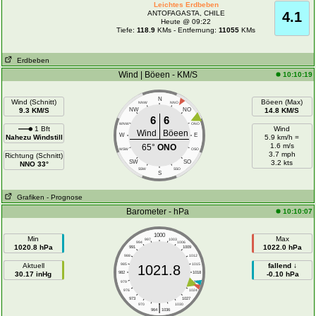
Leichtes Erdbeben
ANTOFAGASTA, CHILE
4.1
Heute @ 09:22
Tiefe:
118.9
KMs - Entfernung:
11055
KMs
Erdbeben
Wind | Böeen - KM/S
10:10:19
N
Wind (Schnitt)
Böeen (Max)
NNW
NNO
9.3 KM/S
NW
NO
14.8 KM/S
6
6
WNW
ONO
1 Bft
Wind
Wind
Böeen
W
E
Nahezu Windstill
5.9 km/h =
1.6 m/s
65°
ONO
WSW
OSO
3.7 mph
Richtung (Schnitt)
SW
SO
3.2 kts
NNO 33°
SSW
SSO
S
Grafiken
- Prognose
Barometer - hPa
10:10:07
1000
Min
Max
997
1003
994
1006
1020.8 hPa
1022.0 hPa
991
1009
988
1012
Aktuell
985
1015
fallend ↓
1021.8
30.17 inHg
982
1018
-0.10 hPa
979
1021
976
1024
973
1027
|
970
1030
964
1036