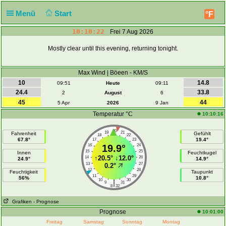
Menü
Start
°F
10:10:23
Frei 7 Aug 2026
Mostly clear until this evening, returning tonight.
Max Wind | Böeen - KM/S
10
14.8
09:51
Heute
09:11
24.4
33.8
2
August
6
45
44
5 Apr
2026
9 Jan
Temperatur °C
10:10:16
20
19
21
Fahrenheit
Gefühlt
18
22
67.8°
19.4°
17
23
16
19.9°
24
15
25
Innen
Feuchtkugel
↑
20.5°
↓
12.0°
14
26
24.9°
14.9°
13
27
0.2°
12
28
Feuchtigkeit
Taupunkt
11
29
56%
10.8°
10
30
|
9
31
8
32
Grafiken
- Prognose
Prognose
10:01:00
Freitag
Samstag
Sonntag
Montag