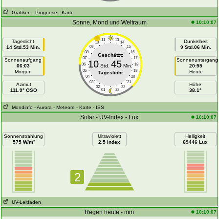
Grafiken
- Prognose
- Karte
Sonne, Mond und Weltraum
10:10:07
11
13
Tageslicht
Dunkelheit
10
14
14 Std.53 Min.
09
15
9 Std.06 Min.
08
16
Geschätzt:
07
17
Sonnenaufgang
Sonnenuntergang
10
45
06
18
06:03
Std.
Min.
20:55
05
19
Morgen
Heute
Tageslicht
04
20
03
21
Azimut
Höhe
02
22
111.9° OSO
01
23
38.1°
Mondinfo
- Aurora
- Meteore
- Karte
- ISS
Solar - UV-Index - Lux
10:10:07
Sonnenstrahlung
Ultraviolett
Helligkeit
575 W/m²
2.5 Index
69446 Lux
2
UV-Leitfaden
Regen heute - mm
10:10:07