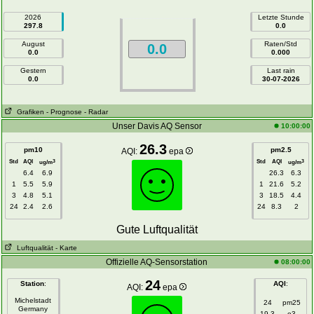
2026
Letzte Stunde
297.8
0.0
August
Raten/Std
0.0
0.0
0.000
Gestern
Last rain
0.0
30-07-2026
Grafiken
- Prognose
- Radar
Unser Davis AQ Sensor
10:00:00
26.3
pm10
pm2.5
AQI:
epa
Std
AQI
Std
AQI
3
3
ug/m
ug/m
6.4
6.9
26.3
6.3
1
5.5
5.9
1
21.6
5.2
3
4.8
5.1
3
18.5
4.4
24
2.4
2.6
24
8.3
2
Gute Luftqualität
Luftqualität
- Karte
Offizielle AQ-Sensorstation
08:00:00
24
Station
:
AQI
:
AQI:
epa
Michelstadt
24
pm25
Germany
19.3
o3