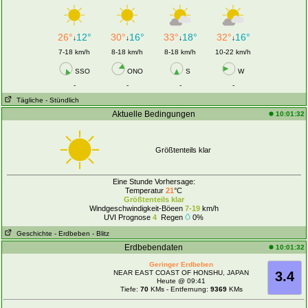
26°
12°
30°
16°
33°
18°
32°
16°
↓
↓
↓
↓
7-18 km/h
8-18 km/h
8-18 km/h
10-22 km/h
SSO
ONO
S
W
-
-
-
-
Tägliche
- Stündlich
Aktuelle Bedingungen
10:01:32
Größtenteils klar
Eine Stunde Vorhersage:
Temperatur
21
°C
Größtenteils klar
Windgeschwindigkeit-Böeen
7-19
km/h
UVI Prognose
4
Regen
0%
Geschichte
- Erdbeben
- Blitz
Erdbebendaten
10:01:32
Geringer Erdbeben
NEAR EAST COAST OF HONSHU, JAPAN
3.4
Heute @ 09:41
Tiefe:
70
KMs - Entfernung:
9369
KMs