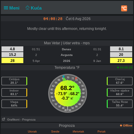
Meni
Kuća
°C
04:08:28
Čet 6 Avg 2026
Mostly clear until this afternoon, returning tonight.
Max Vetar | Udar vetra - mps
4.8
8.1
01:51
Danas
01:31
15.2
20
2
Avgusta
2
28
27.3
5 Apr
2026
9 Jan
Temperatura °F
04:08:25
70
68
72
Celzijus
Osećaj
66
74
20.1°
67.6°
64
76
62
68.2°
78
60
80
Indoor
Vlažne sijalice
↑
73.9°
↓
68.2°
58
82
83.1°
60.6°
56
84
-0.3°
54
86
Vlaga
Tačka Rose
52
88
64%
55.4°
50
90
|
48
92
46
94
Grafikoni
- Prognoza
Prognoza
Offline
Utorak
Srede
Иetvrtak
Petak