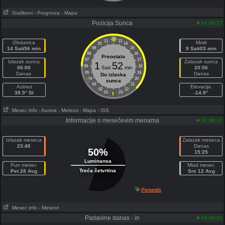
Grafikoni
- Prognoza
- Mapa
Pozicija Sunca
04:08:17
11
13
Obdanica
Mrak
10
14
14 Sati56 min
09
15
9 Sati03 min
08
16
Preostalo
07
17
Izlazak sunca
Zalazak sunca
1
52
06
18
06:00
Sati
min
20:56
05
19
Danas
Danas
Do izlaska
04
20
sunca
03
21
Azimut
Elevacija
02
22
39.5° SI
01
23
-14.9°
Mesec info
- Aurora
- Meteori
- Mapa
- ISS
Informacije o mesečevim menama
04:08:17
Izlazak meseca
Zalazak meseca
23:40
Danas
50%
15:25
Luminansa
Pun mesec
Mlad mesec
Treća četvrtina
Pet 28 Avg
Sre 12 Avg
Perseids
Mesec info
- Meteori
Padavine danas - in
04:08:16