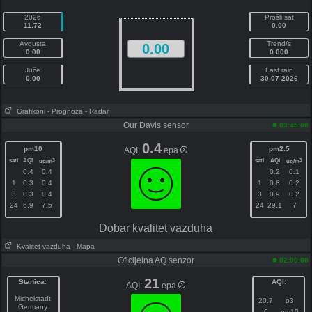
2026
Prošli sat
11.72
0.00
Avgusta
Trend/s
0.00
0.00
0.000
Juče
Last rain
0.00
30-07-2026
Grafikoni
- Prognoza
- Radar
Our Davis sensor
03:45:00
0.4
pm10
pm2.5
AQI:
epa
sati
AQI
sati
AQI
3
3
ug/m
ug/m
0.4
0.4
0.2
0.1
1
0.3
0.4
1
0.8
0.2
3
0.3
0.4
3
0.9
0.2
24
6.9
7.5
24
29.1
7
Dobar kvalitet vazduha
Kvalitet vazduha
- Mapa
Oficijelna AQ senzor
02:00:00
21
Stanica
:
AQI
:
AQI:
epa
Michelstadt
20.7
o3
Germany
6
pm10