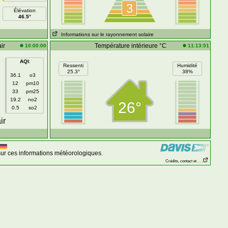
3
Élévation
46.5°
Informations sur le rayonnement solaire
ir
Température intérieure °C
10:00:00
11:13:51
AQI
:
Ressenti
Humidité
25.3°
38%
36.1
o3
12
pm10
33
pm25
19.2
no2
26°
0.5
so2
ir
ur ces informations météorologiques.
Crédits, contact et . . .