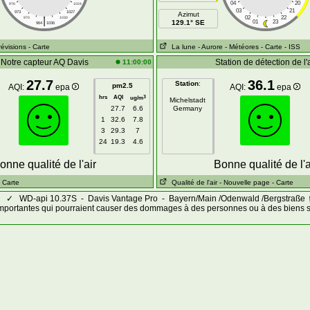
04
20
976
1024
03
21
973
1027
Azimut
|
02
22
970
1030
129.1° SE
01
23
964
1036
révisions
- Carte
La lune
- Aurore
- Météores
- Carte
- ISS
Notre capteur AQ Davis
Station de détection de l'a
11:00:00
27.7
36.1
Station
:
pm2.5
AQI:
epa
AQI:
epa
hrs
AQI
3
ug/m
Michelstadt
27.7
6.6
Germany
1
32.6
7.8
3
29.3
7
24
19.3
4.6
onne qualité de l'air
Bonne qualité de l'a
- Carte
Qualité de l'air
- Nouvelle page
- Carte
✓
WD-api 10.37S - Davis Vantage Pro - Bayern/Main /Odenwald /Bergstraße
mportantes qui pourraient causer des dommages à des personnes ou à des biens s