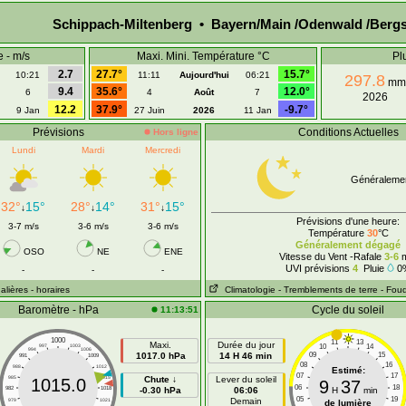
Schippach-Miltenberg • Bayern/Main /Odenwald /Bergs
e - m/s
Maxi. Mini. Température °C
Pl
2.7
27.7°
15.7°
10:21
11:11
Aujourd'hui
06:21
297.8
mm
9.4
35.6°
12.0°
6
4
Août
7
2026
12.2
37.9°
-9.7°
9 Jan
27 Juin
2026
11 Jan
Prévisions
Conditions Actuelles
Hors ligne
Lundi
Mardi
Mercredi
Généraleme
32°
15°
28°
14°
31°
15°
↓
↓
↓
Prévisions d'une heure:
3-7 m/s
3-6 m/s
3-6 m/s
Température
30
°C
Généralement dégagé
OSO
NE
ENE
Vitesse du Vent -Rafale
3-6
m
UVI prévisions
4
Pluie
0
-
-
-
alières
- horaires
Climatologie
- Tremblements de terre
- Fou
Baromètre - hPa
Cycle du soleil
11:13:51
1000
11
13
Maxi.
Durée du jour
10
14
997
1003
994
1006
1017.0 hPa
14 H 46 min
09
15
991
1009
08
16
988
1012
Estimé:
07
17
985
1015
Chute ↓
Lever du soleil
1015.0
9
37
06
18
982
1018
-0.30 hPa
06:06
H
min
05
19
Demain
979
1021
de lumière