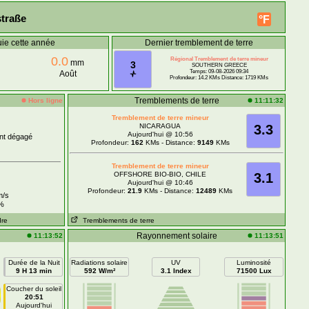
traße
°F
uie cette année
Dernier tremblement de terre
0.0
Régional Tremblement de terre mineur
mm
3
SOUTHERN GREECE
Temps: 09-08-2026 09:34
Août
Profondeur: 14.2 KMs Distance: 1719 KMs
Tremblements de terre
Hors ligne
11:11:32
Tremblement de terre mineur
NICARAGUA
3.3
Aujourd'hui @ 10:56
nt dégagé
Profondeur:
162
KMs - Distance:
9149
KMs
Tremblement de terre mineur
OFFSHORE BIO-BIO, CHILE
3.1
Aujourd'hui @ 10:46
Profondeur:
21.9
KMs - Distance:
12489
KMs
/s
%
dre
Tremblements de terre
Rayonnement solaire
11:13:52
11:13:51
Durée de la Nuit
Radiations solaire
UV
Luminosité
9 H 13 min
592 W/m²
3.1 Index
71500 Lux
Coucher du soleil
20:51
Aujourd'hui