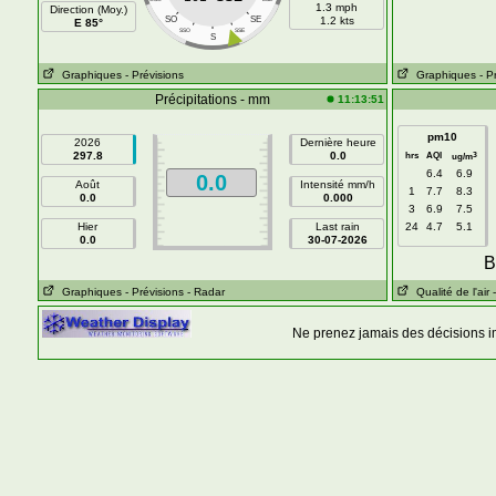
1.3 mph
Direction (Moy.)
SO
SE
1.2 kts
E 85°
SSO
SSE
S
Graphiques
- Prévisions
Graphiques
- P
Précipitations - mm
11:13:51
pm10
2026
Dernière heure
297.8
0.0
hrs
AQI
3
ug/m
6.4
6.9
0.0
Août
Intensité mm/h
1
7.7
8.3
0.0
0.000
3
6.9
7.5
Hier
Last rain
24
4.7
5.1
0.0
30-07-2026
B
Graphiques
- Prévisions
- Radar
Qualité de l'air
Ne prenez jamais des décisions i