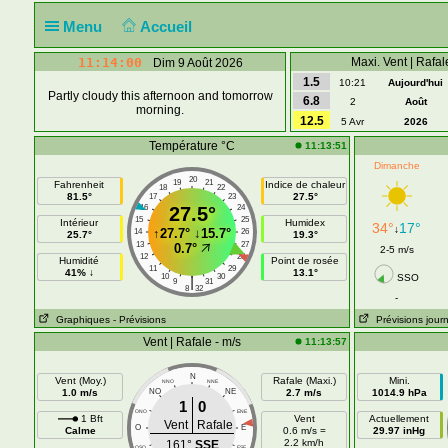
Menu
Accueil
11:14:01
Maxi. Vent | Rafal
Dim 9 Août 2026
1.5
10:21
Aujourd'hui
Partly cloudy this afternoon and tomorrow
6.8
2
Août
morning.
12.5
5 Avr
2026
Température °C
11:13:51
Dimanche
20
19
21
Fahrenheit
Indice de chaleur
18
22
81.5°
27.5°
17
23
16
27.5°
24
15
25
Intérieur
Humidex
34°
17°
↓
↑
27.7°
↓
15.7°
14
26
25.7°
19.3°
13
27
0.7°
2-5 m/s
12
28
Humidité
Point de rosée
11
29
41% ↓
13.1°
10
30
SSO
|
9
31
8
32
-
Graphiques
- Prévisions
Prévisions journ
Vent | Rafale - m/s
11:13:57
N
Vent (Moy.)
Rafale (Maxi.)
Mini.
NNO
NNE
1.0 m/s
NO
NE
2.7 m/s
1014.9 hPa
1
0
ONO
ENE
1 Bft
Vent
Actuellement
Vent
Rafale
O
E
Calme
0.6 m/s =
29.97 inHg
2.2 km/h
161°
SSE
OSO
ESE