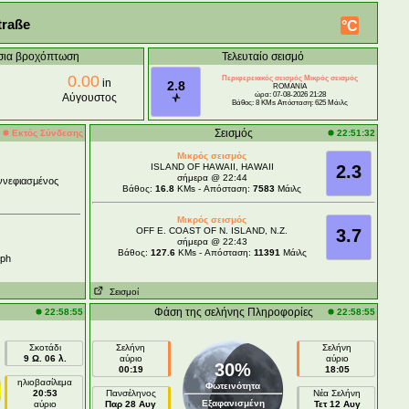
traße
°C
σια βροχόπτωση
Τελευταίο σεισμό
0.00
Περιφερειακός σεισμός Μικρός σεισμός
in
2.8
ROMANIA
ώρα: 07-08-2026 21:28
Αύγουστος
Βάθος: 8 KMs Απόσταση: 625 Μάιλς
Σεισμός
Εκτός Σύνδεσης
22:51:32
Μικρός σεισμός
ISLAND OF HAWAII, HAWAII
2.3
σήμερα @ 22:44
ννεφιασμένος
Βάθος:
16.8
KMs - Απόσταση:
7583
Μάιλς
Μικρός σεισμός
OFF E. COAST OF N. ISLAND, N.Z.
3.7
σήμερα @ 22:43
Βάθος:
127.6
KMs - Απόσταση:
11391
Μάιλς
ph
Σεισμοί
Φάση της σελήνης Πληροφορίες
22:58:55
22:58:55
Σκοτάδι
Σελήνη
Σελήνη
9 Ω. 06 λ.
αύριο
αύριο
30%
00:19
18:05
ηλιοβασίλεμα
Φωτεινότητα
20:53
Πανσέληνος
Νέα Σελήνη
Εξαφανισμένη
αύριο
Παρ 28 Αυγ
Τετ 12 Αυγ