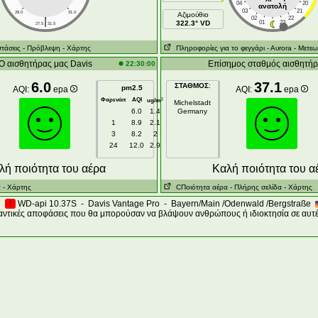
04
20
ανατολή
03
21
28.0
31.0
Aζιμούθιο
|
02
22
322.3° VD
01
23
27.5
31.5
τάσεις
- Πρόβλεψη
- Χάρτης
Πληροφορίες για το φεγγάρι
- Αυrora
- Μετεω
Ο αισθητήρας μας Davis
Επίσημος σταθμός αισθητή
22:30:00
6.0
37.1
ΣΤΑΘΜΟΣ
:
pm2.5
AQI:
epa
AQI:
epa
Φαρενάιτ
AQI
3
ug/m
Michelstadt
6.0
1.4
Germany
1
8.9
2.1
3
8.2
2
24
12.0
2.9
λή ποιότητα του αέρα
Kαλή ποιότητα του α
α
- Χάρτης
CΠοιότητα αέρα
- Πλήρης σελίδα
- Χάρτης
!
WD-api 10.37S - Davis Vantage Pro - Bayern/Main /Odenwald /Bergstraße
αντικές αποφάσεις που θα μπορούσαν να βλάψουν ανθρώπους ή ιδιοκτησία σε αυτέ