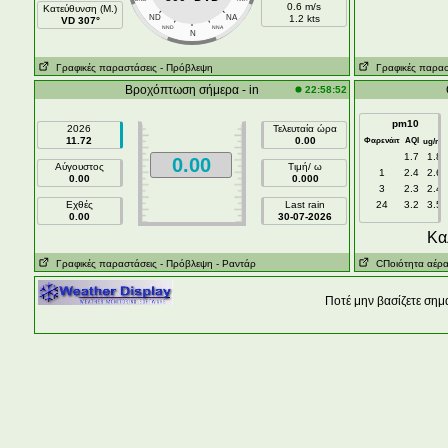
0.6 m/s
Κατεύθυνση (Μ.)
ND
NA
1.2 kts
VD 307°
NND
NNA
N
Γραφικές παραστάσεις
- Πρόβλεψη
Γραφικές παρασ
Βροχόπτωση σήμερα - in
22:58:52
pm10
2026
Τελευταία ώρα
11.72
0.00
Φαρενάιτ
AQI
3
ug/m
1.7
1.8
0.00
Αύγουστος
Τιμή/ ω
1
2.4
2.6
0.00
0.000
3
2.3
2.4
Εχθές
Last rain
24
3.2
3.5
0.00
30-07-2026
Kα
Γραφικές παραστάσεις
- Πρόβλεψη
- Ραντάρ
CΠοιότητα αέρ
Ποτέ μην βασίζετε σημ