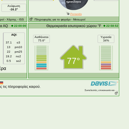
ημισέληνο
Ανύψωση
-16.2°
Perseids
ροί
- Χάρτης
- ISS
Πληροφορίες για το φεγγάρι
- Μετεωροί
ρα AQ
Θερμοκρασία εσωτερικού χώρου °F
22:00:00
22:58:52
AQI
:
Αισθάνεται
Υγρασία
75.6°
34%
37.1
o3
13
pm10
22
pm25
19.2
no2
77°
0.5
so2
έρα
ς τις πληροφορίες καιρού.
Συντελεστές, επικοινωνία και . . .