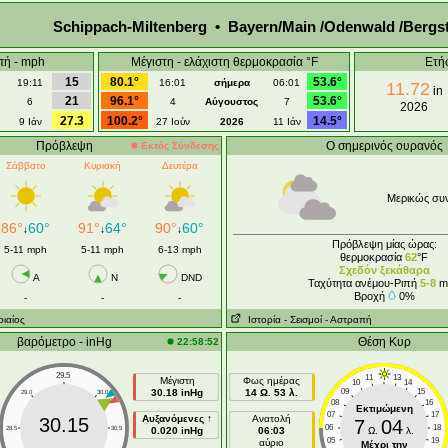
Schippach-Miltenberg • Bayern/Main /Odenwald /Bergs
πή - mph
Μέγιστη - ελάχιστη θερμοκρασία °F
Ετή
15
80.1°
53.6°
19:11
16:01
σήμερα
06:01
11.72
in
21
96.1°
53.6°
6
4
Αύγουστος
7
2026
27.3
100.2°
14.5°
9 Ιάν
27 Ιούν
2026
11 Ιάν
Πρόβλεψη
Ο σημερινός ουρανός
Εκτός Σύνδεσης
Σάββατο
Κυριακή
Δευτέρα
Μερικώς συ
86°
60°
91°
64°
90°
60°
↓
↓
↓
Πρόβλεψη μίας ώρας:
5-11 mph
5-11 mph
6-13 mph
θερμοκρασία
62
°F
Σχεδόν ξεκάθαρα
A
N
DND
Ταχύτητα ανέμου-Ριπή
5-8
m
Βροχή
0%
-
-
-
ριαίος
Ιστορία
- Σεισμοί
- Αστραπή
βαρόμετρο - inHg
Θέση Κυρ
22:58:52
29.5
11
13
Μέγιστη
Φως ημέρας
10
14
30.18 inHg
14 Ω. 53 λ.
09
15
29.0
30.0
08
16
Εκτιμώμενη
07
17
Αυξανόμενες ↑
Ανατολή
30.15
7
04
06
18
28.5
30.5
0.020 inHg
06:03
Ω.
λ.
05
19
αύριο
Μέχρι την