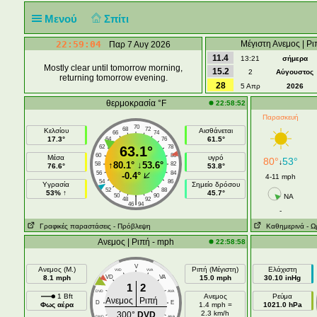
Μενού
Σπίτι
22:59:05
Μέγιστη Ανεμος | Ρι
Παρ 7 Αυγ 2026
11.4
13:21
σήμερα
Mostly clear until tomorrow morning,
15.2
2
Αύγουστος
returning tomorrow evening.
28
5 Απρ
2026
θερμοκρασία °F
22:58:52
Παρασκευή
70
68
72
Κελσίου
Αισθάνεται
66
74
17.3°
61.5°
64
76
62
63.1°
78
60
80
Μέσα
υγρό
80°
53°
↓
↑
80.1°
↓
53.6°
58
82
76.6°
53.8°
56
84
-0.4°
4-11 mph
54
86
Υγρασία
Σημείο δρόσου
52
88
53% ↑
45.7°
50
90
NA
|
48
92
46
94
-
Γραφικές παραστάσεις
- Πρόβλεψη
Καθημερινά
- Ω
Ανεμος | Ριπή - mph
22:58:58
V
Ανεμος (Μ.)
Ριπή (Μέγιστη)
Ελάχιστη
VVD
VVA
8.1 mph
VD
VA
15.0 mph
30.10 inHg
1
2
DVD
AVA
1 Bft
Ανεμος
Ρεύμα
Ανεμος
Ριπή
D
E
Φως αέρα
1.4 mph =
1021.0 hPa
2.3 km/h
300°
DVD
DND
ANA