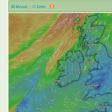
X
Μενού
Σπίτι