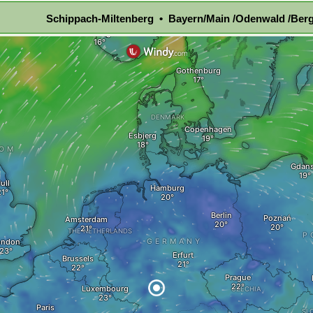
Schippach-Miltenberg • Bayern/Main /Odenwald /Berg