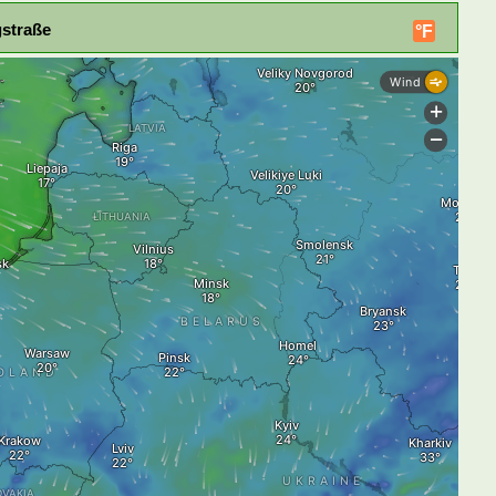
straße
°F