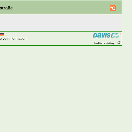
straße
°C
 vejrinformation.
Kreditter, kontakt og . . .