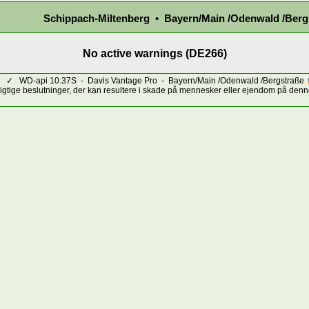
Schippach-Miltenberg • Bayern/Main /Odenwald /Berg
No active warnings (DE266)
✓
WD-api 10.37S - Davis Vantage Pro - Bayern/Main /Odenwald /Bergstraße
vigtige beslutninger, der kan resultere i skade på mennesker eller ejendom på denne