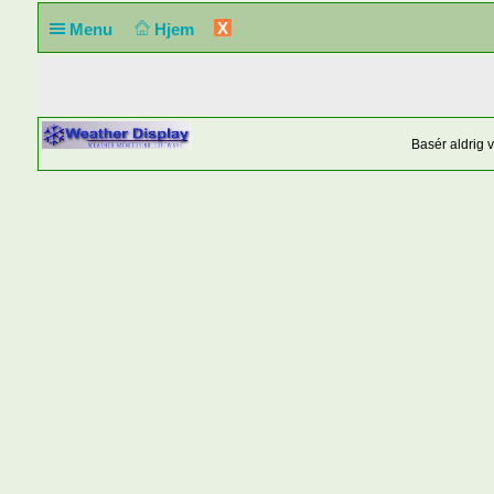
X
Menu
Hjem
Basér aldrig 