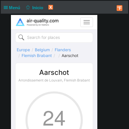
X
Menú
Inicio
°F