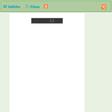
X
Valikko
Alkaa
°C