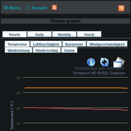
X
Menu
Accueil
°F
Station graphs
Hourly
Daily
Monthly
Yearly
Temperatur
Luftfeuchtigkeit
Barometer
Windgeschwindigkeit
Windrichtung
Niederschlag
Sonne