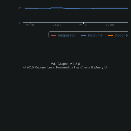
WU-Graphs
v 1.8.0
© 2010
Radomir Luza
. Powered by
HighCharts
&
jQuery UI