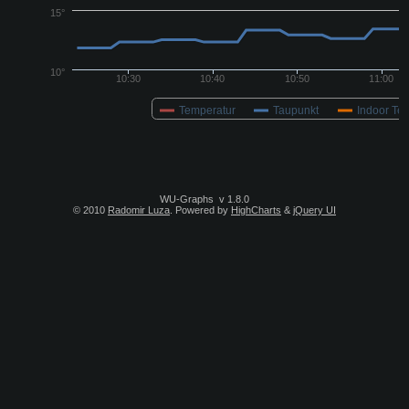
WU-Graphs
v 1.8.0
© 2010
Radomir Luza
. Powered by
HighCharts
&
jQuery UI