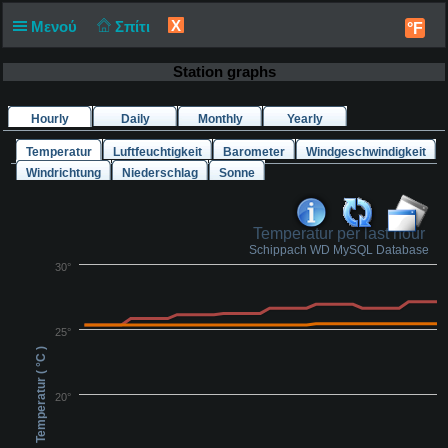
X
Μενού
Σπίτι
°F
Station graphs
Hourly
Daily
Monthly
Yearly
Temperatur
Luftfeuchtigkeit
Barometer
Windgeschwindigkeit
Windrichtung
Niederschlag
Sonne