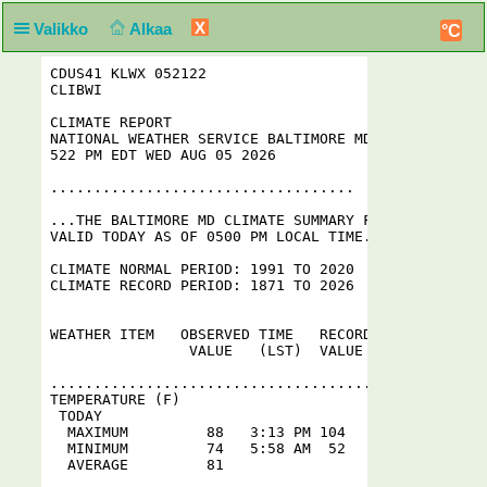
X
Valikko
Alkaa
°C