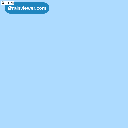
X
Blizu