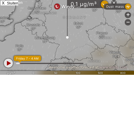
X
Sluiten