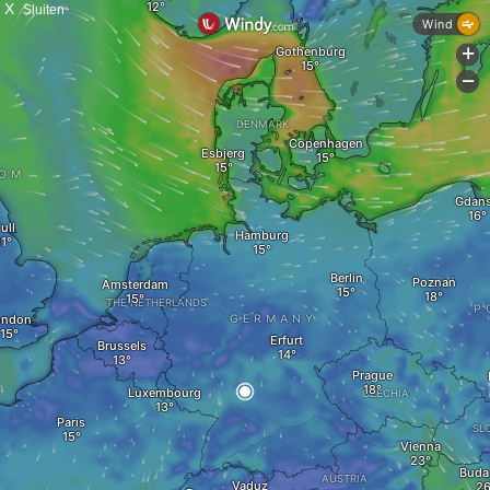
X
Sluiten