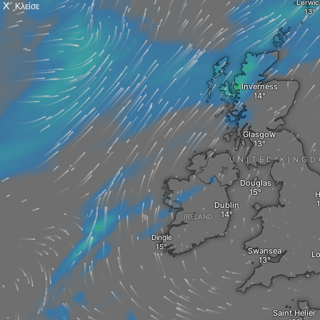
X
Κλείσε