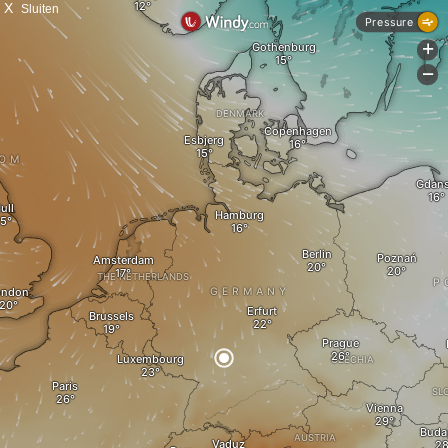
X
Sluiten