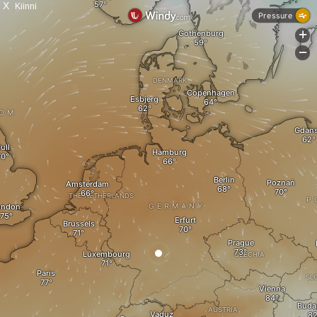
X
Kiinni