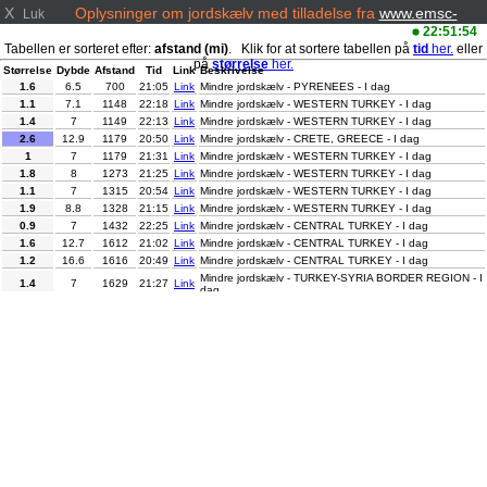
X
Oplysninger om jordskælv med tilladelse fra
www.emsc-
Luk
csem.org/
22:51:54
Tabellen er sorteret efter:
afstand (mi)
. Klik for at sortere tabellen på
tid
her.
eller
på
størrelse
her.
Størrelse
Dybde
Afstand
Tid
Link
Beskrivelse
1.6
6.5
700
21:05
Link
Mindre jordskælv - PYRENEES - I dag
1.1
7.1
1148
22:18
Link
Mindre jordskælv - WESTERN TURKEY - I dag
1.4
7
1149
22:13
Link
Mindre jordskælv - WESTERN TURKEY - I dag
2.6
12.9
1179
20:50
Link
Mindre jordskælv - CRETE, GREECE - I dag
1
7
1179
21:31
Link
Mindre jordskælv - WESTERN TURKEY - I dag
1.8
8
1273
21:25
Link
Mindre jordskælv - WESTERN TURKEY - I dag
1.1
7
1315
20:54
Link
Mindre jordskælv - WESTERN TURKEY - I dag
1.9
8.8
1328
21:15
Link
Mindre jordskælv - WESTERN TURKEY - I dag
0.9
7
1432
22:25
Link
Mindre jordskælv - CENTRAL TURKEY - I dag
1.6
12.7
1612
21:02
Link
Mindre jordskælv - CENTRAL TURKEY - I dag
1.2
16.6
1616
20:49
Link
Mindre jordskælv - CENTRAL TURKEY - I dag
Mindre jordskælv - TURKEY-SYRIA BORDER REGION - I
1.4
7
1629
21:27
Link
dag
Mindre jordskælv - MYANMAR-INDIA BORDER REGION -
3.1
104
4691
21:36
Link
I dag
2.3
128.3
4804
21:44
Link
Mindre jordskælv - SOUTHERN ALASKA - I dag
4.3
10
4880
22:32
Link
Let jordskælv - MYANMAR - I dag
Let jordskælv - OFF EAST COAST OF KAMCHATKA - I
4.9
47
5173
22:07
Link
dag
2.6
3.3
5473
20:49
Link
Mindre jordskælv - NEVADA - I dag
Let jordskælv - OFF W COAST OF NORTHERN
4.3
10
5742
21:05
Link
SUMATRA - I dag
3.4
10
5913
21:04
Link
Mindre jordskælv - COSTA RICA - I dag
5.3
10
6628
20:57
Link
Moderat jordskælv - CENTRAL PERU - I dag
3.4
4
6902
22:42
Link
Mindre jordskælv - JAVA, INDONESIA - I dag