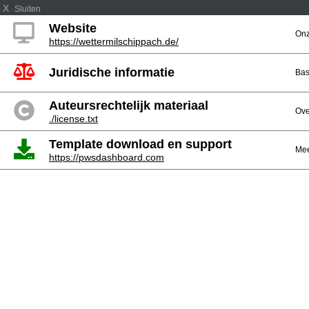
X
Sluiten
Website
Onz
https://wettermilschippach.de/
Juridische informatie
Bas
Auteursrechtelijk materiaal
Ove
./license.txt
Template download en support
Mee
https://pwsdashboard.com