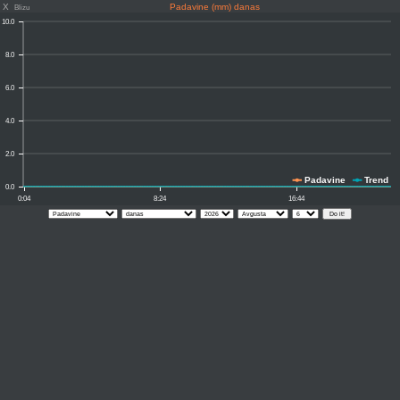
X
Padavine (mm) danas
Blizu